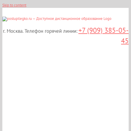
Skip to content
+7 (909) 385-05-
г. Москва. Телефон горячей линии:
45
Дистанционные курсы
повышения
квалификации:
«Деятельность,
связанная с оборотом