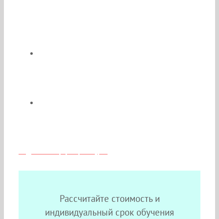
По окончании Вы получите
удостоверение о повышении
квалификации и сертификат
специалиста государственного образца
Возможен сокращённый срок
обучения;
Скидки и льготы для медиков из
Москвы
Подробная информация о курсе
Рассчитайте стоимость и
индивидуальный срок обучения