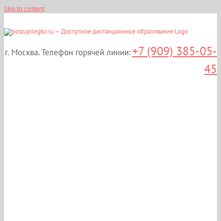
Skip to content
+7 (909) 385-05-
г. Москва. Телефон горячей линии:
45
Дистанционные курсы
повышения
квалификации:
«Избранные вопросы
общей врачебной