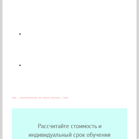
По окончании Вы получите
удостоверение о повышении
квалификации и сертификат
специалиста государственного образца
Возможен сокращённый срок
обучения;
Скидки и льготы для медиков из
Москвы
Подробная информация о курсе
Рассчитайте стоимость и
индивидуальный срок обучения