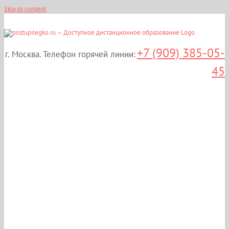
Skip to content
+7 (909) 385-05-
г. Москва. Телефон горячей линии:
45
Дистанционные курсы
повышения
квалификации:
«Сестринское дело в
косметологии» в