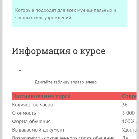
Которые подходят для всех муниципальных и
частных мед. учреждений
Информация о курсе
Двигайте таблицу вправо-влево
Наименование курса
Совре
Количество часов
36
Стоимость
3 000 
Форма обучения
100% д
Выдаваемый документ
Удосто
Возможность сокращённого срока обучения
Да