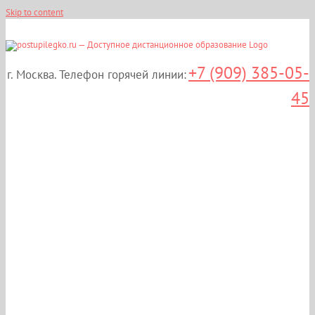
Skip to content
+7 (909) 385-05-
г. Москва. Телефон горячей линии:
45
Получите высшее
образование по
направлению
«Техносферная
безопасность» в Москве!