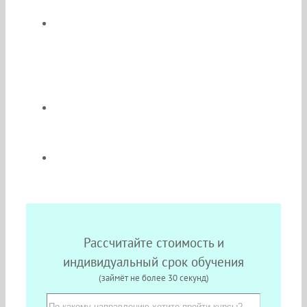
2 997 направлений подготовки;
По окончании Вы получите документы
гос. образца (диплом о
профессиональной переподготовки
или сертификат);
Неограниченное число бесплатных
пересдач экзаменов;
Набор слушателей круглый год.
Рассчитайте стоимость и
индивидуальный срок обучения
(займёт не более 30 секунд)