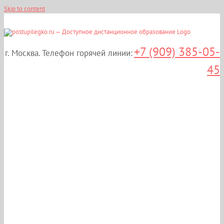
Skip to content
+7 (909) 385-05-
г. Москва. Телефон горячей линии:
45
Магистратура
«Юриспруденция» в
Москве! От 16 000 р/сем!
2 года 6 мес.!
Дистанционно!