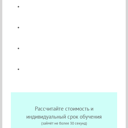
Обучение будет происходить в одном
из 2-х надёжных Московских ВУЗов;
По окончании Вы получите диплом гос.
образца;
Легко совмещайте работу, обучение и
семью;
Без выездов на сессии;
Рассчитайте стоимость и
индивидуальный срок обучения
(займёт не более 30 секунд)