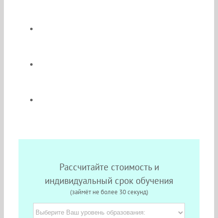
Обучение будет происходить в
надёжном Московском ВУЗе;
По окончании Вы получите диплом гос.
образца;
Легко совмещайте работу, обучение и
семью;
Без выездов на сессии;
Рассчитайте стоимость и
индивидуальный срок обучения
(займёт не более 30 секунд)