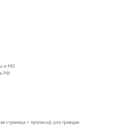
вы и МО
ов РФ
ая страница + прописка) для граждан