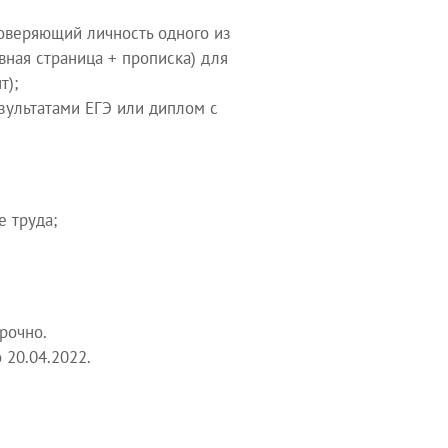
товеряющий личность одного из
вная страница + прописка) для
т);
езультатами ЕГЭ или диплом с
е труда;
рочно.
 20.04.2022.