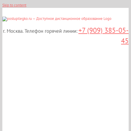
Skip to content
+7 (909) 385-05-
г. Москва. Телефон горячей линии:
45
Дистанционные курсы
повышения
квалификации:
«Клиническая
анатомия органа