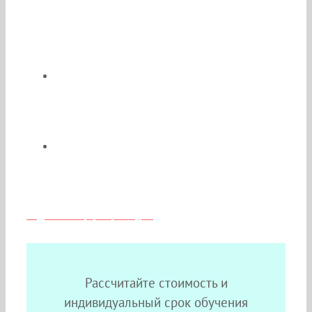
По окончании Вы получите
удостоверение о повышении
квалификации и сертификат
специалиста государственного образца
Возможен сокращённый срок
обучения;
Скидки и льготы для медиков из
Москвы
Подробная информация о курсе
Рассчитайте стоимость и
индивидуальный срок обучения