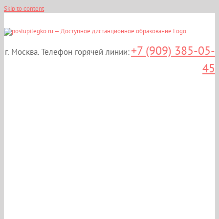
Skip to content
+7 (909) 385-05-
г. Москва. Телефон горячей линии:
45
Дистанционные курсы
повышения
квалификации: «Охрана
здоровья женщины» в
Москве