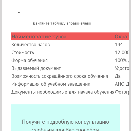
Двигайте таблицу вправо-влево
Наименование курса
Охран
Количество часов
144
Стоимость
12 000
Форма обучения
100% д
Выдаваемый документ
Удосто
Возможность сокращённого срока обучения
Да
Информация об учебном заведении
АНО ДП
Документы необходимые для начала обучения
Фотогр
Получите подробную консультацию
удобным для Вас способом