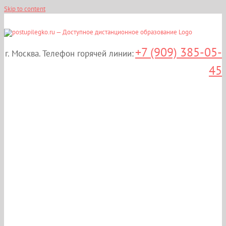
Skip to content
+7 (909) 385-05-
г. Москва. Телефон горячей линии:
45
Дистанционные курсы
повышения
квалификации:
«Правовые аспекты
регулирования оборота