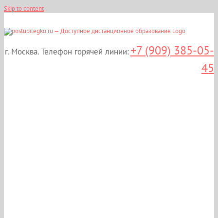
Skip to content
+7 (909) 385-05-
г. Москва. Телефон горячей линии:
45
Дистанционные курсы
повышения
квалификации:
«Предрейсовый и
послерейсовый осмотр