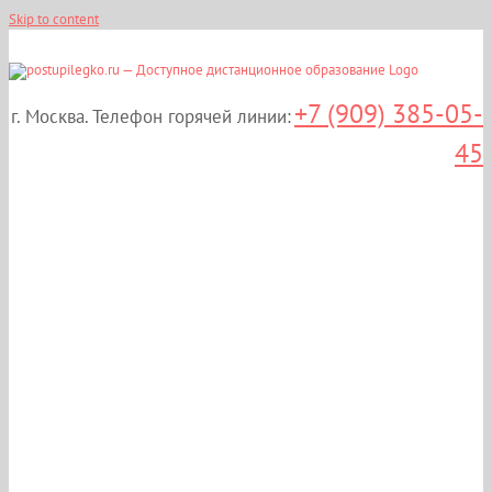
Skip to content
+7 (909) 385-05-
г. Москва. Телефон горячей линии:
45
Дистанционные курсы
повышения
квалификации:
«Проведение плановых
и внеплановых