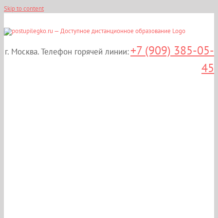
Skip to content
+7 (909) 385-05-
г. Москва. Телефон горячей линии:
45
Дистанционные курсы
повышения
квалификации:
«Сестринское дело в
централизованном