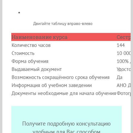
Двигайте таблицу вправо-влево
Наименование курса
Сестр
Количество часов
144
Стоимость
10 000
Форма обучения
100% д
Выдаваемый документ
Удосто
Возможность сокращённого срока обучения
Да
Информация об учебном заведении
АНО ДП
Документы необходимые для начала обучения
Фотогр
Получите подробную консультацию
удобным для Вас способом