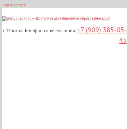
Skip to content
+7 (909) 385-05-
г. Москва. Телефон горячей линии:
45
Дистанционные курсы
повышения
квалификации:
«Сестринское дело в
урологии» в Москве