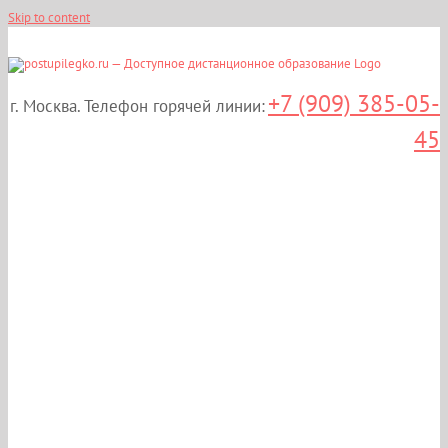
Skip to content
+7 (909) 385-05-
г. Москва. Телефон горячей линии:
45
Дистанционные курсы
повышения
квалификации:
«Современные аспекты
инфузионной терапии»