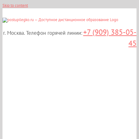
Skip to content
+7 (909) 385-05-
г. Москва. Телефон горячей линии:
45
Дистанционные курсы
повышения
квалификации:
«Управление и
экономика фармации» в