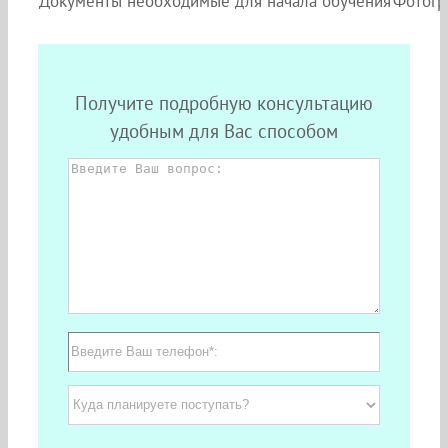
Документы необходимые для начала обучения
Фотогр
Получите подробную консультацию
удобным для Вас способом