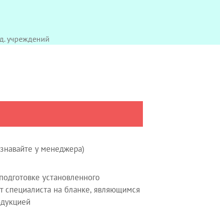
д. учреждений
узнавайте у менеджера)
одготовке установленного
т специалиста на бланке, являющимся
одукцией