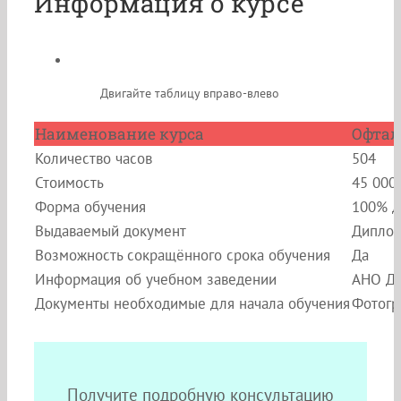
Информация о курсе
Двигайте таблицу вправо-влево
Наименование курса
Офтал
Количество часов
504
Стоимость
45 000
Форма обучения
100% д
Выдаваемый документ
Диплом
Возможность сокращённого срока обучения
Да
Информация об учебном заведении
АНО ДП
Документы необходимые для начала обучения
Фотогр
Получите подробную консультацию